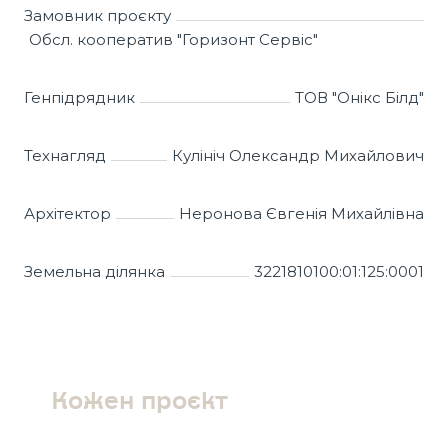
Замовник проєкту
Обсл. кооператив "Горизонт Сервіс"
Генпідрядник
ТОВ "Онікс Білд"
Технагляд
Кулініч Олександр Михайлович
Архітектор
Неронова Євгенія Михайлівна
Земельна ділянка
3221810100:01:125:0001
Кожен проєкт
для нашої
компанії це можливість