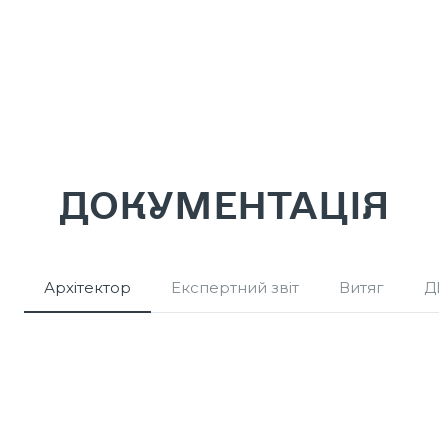
ДОКУМЕНТАЦІЯ
Архітектор
Експертний звіт
Витяг
ДП