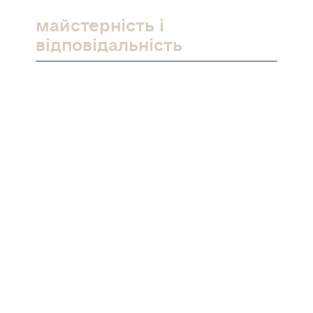
продемонструвати свою
майстерність і
відповідальність
.
З 1996 р. компанія Onix Build реалізувала
проекти адміністративно-офісних,
торгово-розважальних комплексів,
котеджне будівництво, багатоквартирні
житлові будинки, промислові комплекси,
проводила роботи з реконструкції та
реставрації будівель.